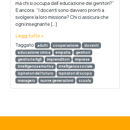
ma chi si occupa dell’educazione dei genitori?”
E ancora: “I docenti sono davvero pronti a
svolgere la loro missione? Chi ci assicura che
ogni insegnante […]
Leggi tutto »
Taggato
adulti
cooperazione
docenti
educazione civica
empatia
genitori
genitori e figli
imprenditori
imprese
intelligenza emotiva
intelligenza sociale
ispiratori del futuro
ispiratori di scopo
managers
nuove generazioni
scuola