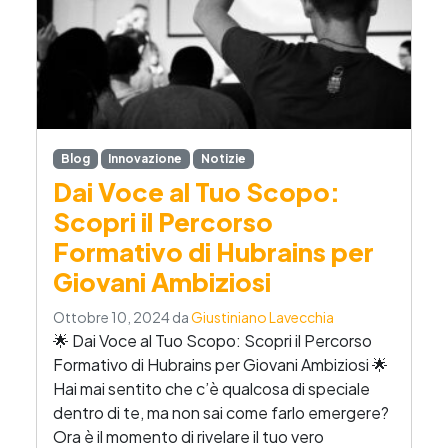
Blog
Innovazione
Notizie
Dai Voce al Tuo Scopo:
Scopri il Percorso
Formativo di Hubrains per
Giovani Ambiziosi
Ottobre 10, 2024
da
Giustiniano Lavecchia
🌟 Dai Voce al Tuo Scopo: Scopri il Percorso
Formativo di Hubrains per Giovani Ambiziosi 🌟
Hai mai sentito che c’è qualcosa di speciale
dentro di te, ma non sai come farlo emergere?
Ora è il momento di rivelare il tuo vero