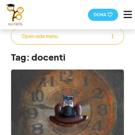
M
DONA
Open side menu
Tag:
docenti