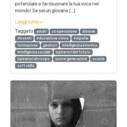
potenziale e far risuonare la tua voce nel
mondo! Se sei un giovane […]
Leggi tutto »
Taggato
adulti
cooperazione
dizione
docenti
educazione civica
empatia
formazione
genitori
intelligenza emotiva
intelligenza sociale
ispiratori del futuro
ispiratori di scopo
nuove generazioni
scuola
soft skills