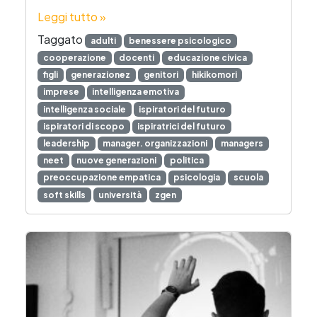
Leggi tutto »
Taggato
adulti
benessere psicologico
cooperazione
docenti
educazione civica
figli
generazionez
genitori
hikikomori
imprese
intelligenza emotiva
intelligenza sociale
ispiratori del futuro
ispiratori di scopo
ispiratrici del futuro
leadership
manager. organizzazioni
managers
neet
nuove generazioni
politica
preoccupazione empatica
psicologia
scuola
soft skills
università
zgen