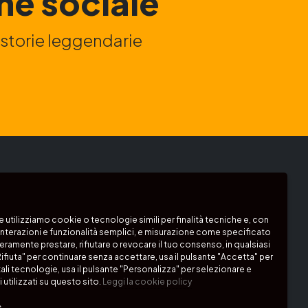
ne sociale
e storie leggendarie
:
Segui i nostri canali:
Podcast
e utilizziamo cookie o tecnologie simili per finalità tecniche e, con
interazioni e funzionalità semplici, e misurazione come specificato
beramente prestare, rifiutare o revocare il tuo consenso, in qualsiasi
ifiuta" per continuare senza accettare, usa il pulsante "Accetta" per
 tali tecnologie, usa il pulsante "Personalizza" per selezionare e
 utilizzati su questo sito.
Leggi la cookie policy
e