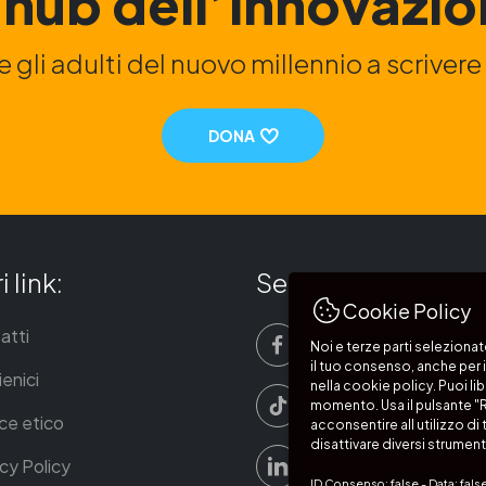
l’hub dell’innovazio
e gli adulti del nuovo millennio a scriver
DONA
i link:
Segui i nostri canali
Cookie Policy
atti
Facebook
Noi e terze parti selezionat
il tuo consenso, anche per 
enici
nella cookie policy. Puoi li
TikTok
momento. Usa il pulsante "R
ce etico
acconsentire all utilizzo di
disattivare diversi strumenti
LinkedIn
cy Policy
ID Consenso: false - Data: fals