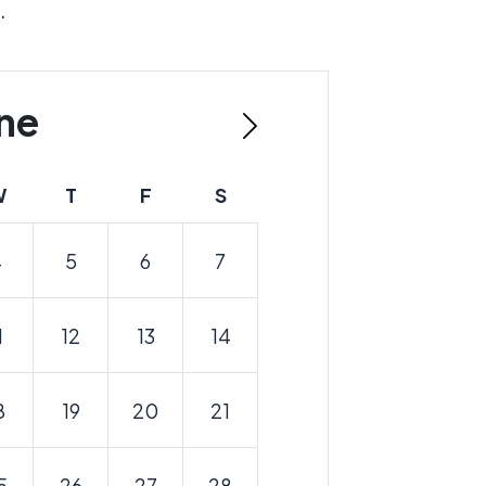
.
ne
W
T
F
S
4
5
6
7
1
12
13
14
8
19
20
21
5
26
27
28