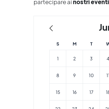
partecipare ai
nostri eventi
Ju
S
M
T
1
2
3
8
9
10
1
15
16
17
1
22
23
24
2