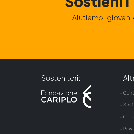
Sostieni 
Aiutiamo i giovani 
Sostenitori:
Altr
Cont
Sosti
Codi
Priva