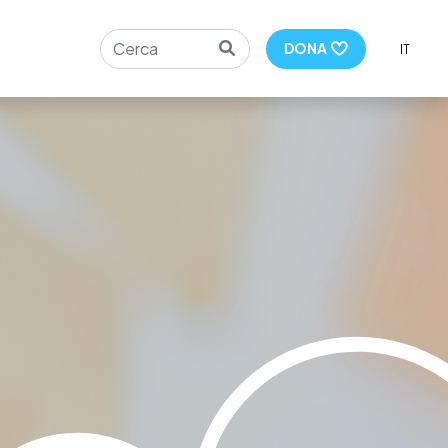
Search
DONA
IT