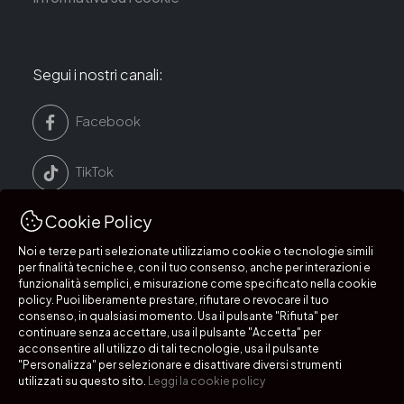
Segui i nostri canali:
Facebook
TikTok
Cookie Policy
LinkedIn
Noi e terze parti selezionate utilizziamo cookie o tecnologie simili
per finalità tecniche e, con il tuo consenso, anche per interazioni e
Instagram
funzionalità semplici, e misurazione come specificato nella cookie
policy. Puoi liberamente prestare, rifiutare o revocare il tuo
consenso, in qualsiasi momento. Usa il pulsante "Rifiuta" per
continuare senza accettare, usa il pulsante "Accetta" per
acconsentire all utilizzo di tali tecnologie, usa il pulsante
Segui i nostri canali:
"Personalizza" per selezionare e disattivare diversi strumenti
utilizzati su questo sito.
Leggi la cookie policy