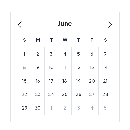
June
S
M
T
W
T
F
S
1
2
3
4
5
6
7
8
9
10
11
12
13
14
15
16
17
18
19
20
21
22
23
24
25
26
27
28
29
30
1
2
3
4
5