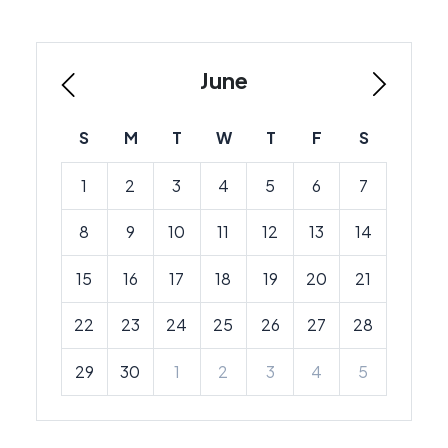
June
S
M
T
W
T
F
S
1
2
3
4
5
6
7
8
9
10
11
12
13
14
15
16
17
18
19
20
21
22
23
24
25
26
27
28
29
30
1
2
3
4
5