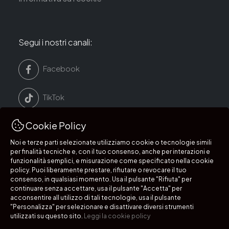
Segui i nostri canali:
Facebook
TikTok
Cookie Policy
LinkedIn
Noi e terze parti selezionate utilizziamo cookie o tecnologie simili
per finalità tecniche e, con il tuo consenso, anche per interazioni e
Instagram
funzionalità semplici, e misurazione come specificato nella cookie
policy. Puoi liberamente prestare, rifiutare o revocare il tuo
consenso, in qualsiasi momento. Usa il pulsante "Rifiuta" per
continuare senza accettare, usa il pulsante "Accetta" per
acconsentire all utilizzo di tali tecnologie, usa il pulsante
Segui i nostri canali:
"Personalizza" per selezionare e disattivare diversi strumenti
utilizzati su questo sito.
Leggi la cookie policy