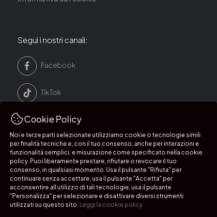
Segui i nostri canali:
Facebook
TikTok
Cookie Policy
LinkedIn
Noi e terze parti selezionate utilizziamo cookie o tecnologie simili
per finalità tecniche e, con il tuo consenso, anche per interazioni e
Instagram
funzionalità semplici, e misurazione come specificato nella cookie
policy. Puoi liberamente prestare, rifiutare o revocare il tuo
consenso, in qualsiasi momento. Usa il pulsante "Rifiuta" per
continuare senza accettare, usa il pulsante "Accetta" per
acconsentire all utilizzo di tali tecnologie, usa il pulsante
Segui i nostri canali:
"Personalizza" per selezionare e disattivare diversi strumenti
utilizzati su questo sito.
Leggi la cookie policy