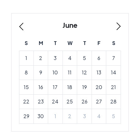
June
S
M
T
W
T
F
S
1
2
3
4
5
6
7
8
9
10
11
12
13
14
15
16
17
18
19
20
21
22
23
24
25
26
27
28
29
30
1
2
3
4
5