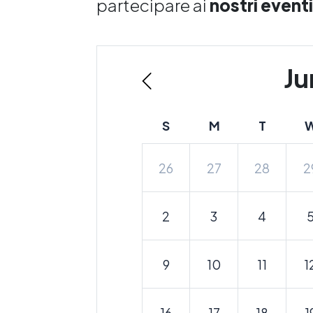
partecipare ai
nostri eventi
Ju
S
M
T
26
27
28
2
2
3
4
9
10
11
1
16
17
18
1