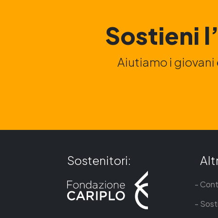
Sostieni 
Aiutiamo i giovani 
Sostenitori:
Altr
Cont
Sosti