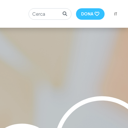
Search
DONA
IT