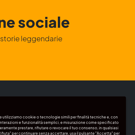
ne sociale
e storie leggendarie
:
Segui i nostri canali:
Podcast
e utilizziamo cookie o tecnologie simili per finalità tecniche e, con
interazioni e funzionalità semplici, e misurazione come specificato
beramente prestare, rifiutare o revocare il tuo consenso, in qualsiasi
ifiuta" per continuare senza accettare, usa il pulsante "Accetta" per