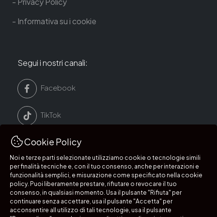
Privacy Policy
Informativa su i cookie
Segui i nostri canali:
Facebook
TikTok
Cookie Policy
LinkedIn
Noi e terze parti selezionate utilizziamo cookie o tecnologie simili
per finalità tecniche e, con il tuo consenso, anche per interazioni e
Instagram
funzionalità semplici, e misurazione come specificato nella cookie
policy. Puoi liberamente prestare, rifiutare o revocare il tuo
consenso, in qualsiasi momento. Usa il pulsante "Rifiuta" per
continuare senza accettare, usa il pulsante "Accetta" per
acconsentire all utilizzo di tali tecnologie, usa il pulsante
Segui i nostri canali: