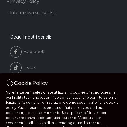
Privacy Policy
Informativa su i cookie
Segui i nostri canali:
Facebook
TikTok
Cookie Policy
LinkedIn
Noi e terze parti selezionate utilizziamo cookie o tecnologie simili
per finalità tecniche e, con il tuo consenso, anche per interazioni e
Instagram
funzionalità semplici, e misurazione come specificato nella cookie
policy. Puoi liberamente prestare, rifiutare o revocare il tuo
consenso, in qualsiasi momento. Usa il pulsante "Rifiuta" per
continuare senza accettare, usa il pulsante "Accetta" per
acconsentire all utilizzo di tali tecnologie, usa il pulsante
Segui i nostri canali: