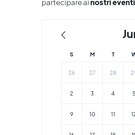
partecipare ai
nostri eventi
Ju
S
M
T
26
27
28
2
2
3
4
9
10
11
1
16
17
18
1