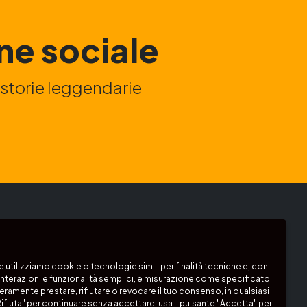
ne sociale
e storie leggendarie
:
Segui i nostri canali:
Podcast
e utilizziamo cookie o tecnologie simili per finalità tecniche e, con
interazioni e funzionalità semplici, e misurazione come specificato
beramente prestare, rifiutare o revocare il tuo consenso, in qualsiasi
ifiuta" per continuare senza accettare, usa il pulsante "Accetta" per