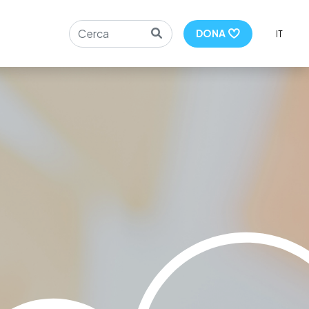
Search
DONA
IT