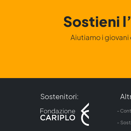
Sostieni 
Aiutiamo i giovani 
Sostenitori:
Altr
Cont
Sosti