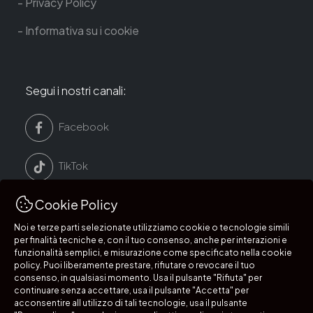
Privacy Policy
Informativa su i cookie
Segui i nostri canali:
Facebook
TikTok
Cookie Policy
LinkedIn
Noi e terze parti selezionate utilizziamo cookie o tecnologie simili
per finalità tecniche e, con il tuo consenso, anche per interazioni e
Instagram
funzionalità semplici, e misurazione come specificato nella cookie
policy. Puoi liberamente prestare, rifiutare o revocare il tuo
consenso, in qualsiasi momento. Usa il pulsante "Rifiuta" per
continuare senza accettare, usa il pulsante "Accetta" per
acconsentire all utilizzo di tali tecnologie, usa il pulsante
Segui i nostri canali: