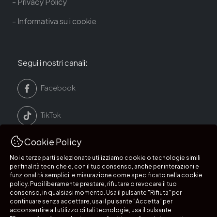
Privacy Policy
Informativa su i cookie
Segui i nostri canali:
Facebook
TikTok
Cookie Policy
LinkedIn
Noi e terze parti selezionate utilizziamo cookie o tecnologie simili
per finalità tecniche e, con il tuo consenso, anche per interazioni e
Instagram
funzionalità semplici, e misurazione come specificato nella cookie
policy. Puoi liberamente prestare, rifiutare o revocare il tuo
consenso, in qualsiasi momento. Usa il pulsante "Rifiuta" per
continuare senza accettare, usa il pulsante "Accetta" per
acconsentire all utilizzo di tali tecnologie, usa il pulsante
Segui i nostri canali: