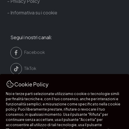
Privacy Policy
Informativa su i cookie
Segui i nostri canali:
Facebook
TikTok
Cookie Policy
LinkedIn
Noi e terze parti selezionate utilizziamo cookie o tecnologie simili
per finalità tecniche e, con il tuo consenso, anche per interazioni e
Instagram
funzionalità semplici, e misurazione come specificato nella cookie
policy. Puoi liberamente prestare, rifiutare o revocare il tuo
consenso, in qualsiasi momento. Usa il pulsante "Rifiuta" per
continuare senza accettare, usa il pulsante "Accetta" per
acconsentire all utilizzo di tali tecnologie, usa il pulsante
Segui i nostri canali: