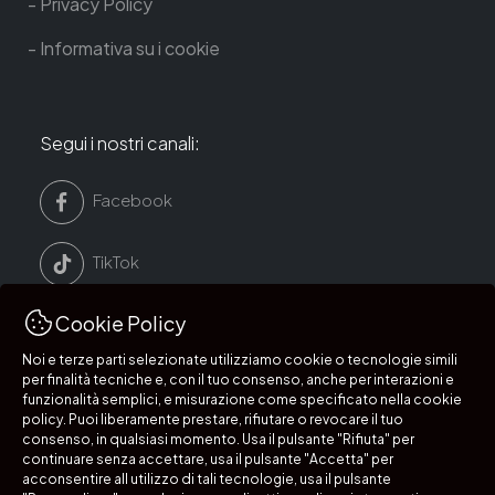
Privacy Policy
Informativa su i cookie
Segui i nostri canali:
Facebook
TikTok
Cookie Policy
LinkedIn
Noi e terze parti selezionate utilizziamo cookie o tecnologie simili
per finalità tecniche e, con il tuo consenso, anche per interazioni e
Instagram
funzionalità semplici, e misurazione come specificato nella cookie
policy. Puoi liberamente prestare, rifiutare o revocare il tuo
consenso, in qualsiasi momento. Usa il pulsante "Rifiuta" per
continuare senza accettare, usa il pulsante "Accetta" per
acconsentire all utilizzo di tali tecnologie, usa il pulsante
Segui i nostri canali: